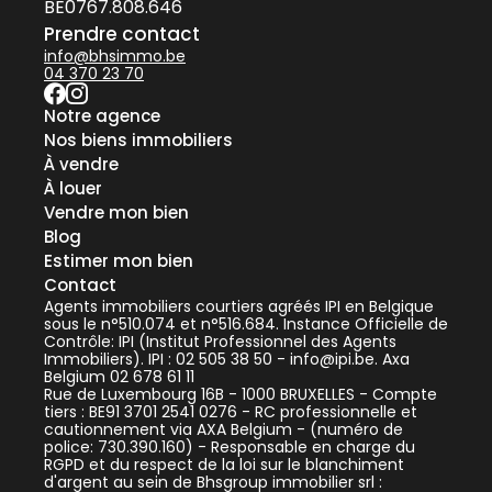
BE0767.808.646
Prendre contact
info@bhsimmo.be
04 370 23 70
Notre agence
Nos biens immobiliers
À vendre
À louer
Vendre mon bien
Blog
Estimer mon bien
Contact
Agents immobiliers courtiers agréés IPI en Belgique
sous le n°510.074 et n°516.684. Instance Officielle de
Contrôle: IPI (Institut Professionnel des Agents
Immobiliers). IPI : 02 505 38 50 - info@ipi.be. Axa
Belgium 02 678 61 11
Rue de Luxembourg 16B - 1000 BRUXELLES - Compte
tiers : BE91 3701 2541 0276 - RC professionnelle et
cautionnement via AXA Belgium - (numéro de
police: 730.390.160) - Responsable en charge du
RGPD et du respect de la loi sur le blanchiment
d'argent au sein de Bhsgroup immobilier srl :