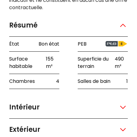
indicatif et ne constituent en aucun cas une offre
contractuelle.
Résumé
État
Bon état
PEB
Surface
155
Superficie du
490
habitable
m²
terrain
m²
Chambres
4
Salles de bain
1
Intérieur
Extérieur