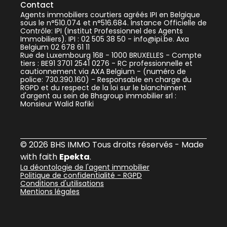
Contact
Agents immobiliers courtiers agréés IPI en Belgique
sous le n°510.074 et n°516.684. Instance Officielle de
Contrôle: IPI (Institut Professionnel des Agents
Immobiliers). IPI : 02 505 38 50 - info@ipi.be. Axa
Belgium 02 678 61 11
Rue de Luxembourg 16B - 1000 BRUXELLES - Compte
tiers : BE91 3701 2541 0276 - RC professionnelle et
cautionnement via AXA Belgium - (numéro de
police: 730.390.160) - Responsable en charge du
RGPD et du respect de la loi sur le blanchiment
d'argent au sein de Bhsgroup immobilier srl :
Monsieur Walid Rafiki
© 2026 BHS IMMO Tous droits réservés - Made
with faith
Epekta
.
La déontologie de l'agent immobilier
Politique de confidentialité - RGPD
Conditions d'utilisations
Mentions légales