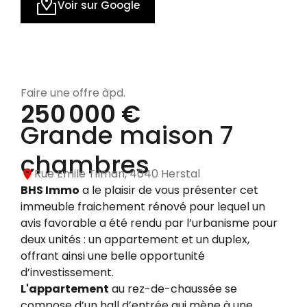
Voir sur Google
Faire une offre àpd.
250 000 €
Grande maison 7
chambres
Rue Emile Tilman, 4040 Herstal
BHS Immo
a le plaisir de vous présenter cet
immeuble fraichement rénové pour lequel un
avis favorable a été rendu par l’urbanisme pour
deux unités : un appartement et un duplex,
offrant ainsi une belle opportunité
d’investissement.
L'appartement
au rez-de-chaussée se
compose d’un hall d’entrée qui mène à une