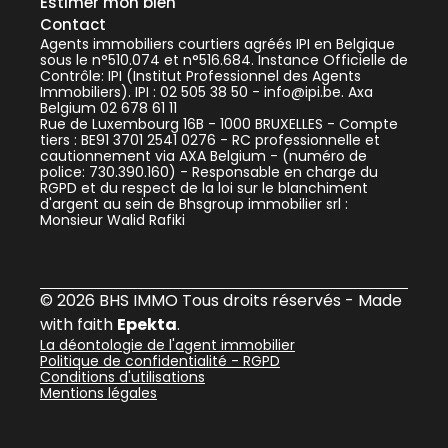
Estimer mon bien
Contact
Agents immobiliers courtiers agréés IPI en Belgique
sous le n°510.074 et n°516.684. Instance Officielle de
Contrôle: IPI (Institut Professionnel des Agents
Immobiliers). IPI : 02 505 38 50 - info@ipi.be. Axa
Belgium 02 678 61 11
Rue de Luxembourg 16B - 1000 BRUXELLES - Compte
tiers : BE91 3701 2541 0276 - RC professionnelle et
cautionnement via AXA Belgium - (numéro de
police: 730.390.160) - Responsable en charge du
RGPD et du respect de la loi sur le blanchiment
d'argent au sein de Bhsgroup immobilier srl :
Monsieur Walid Rafiki
© 2026 BHS IMMO Tous droits réservés - Made
with faith
Epekta
.
La déontologie de l'agent immobilier
Politique de confidentialité - RGPD
Conditions d'utilisations
Mentions légales