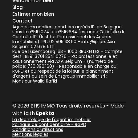
Vendre mon bien
Blog
Estimer mon bien
Contact
Agents immobiliers courtiers agréés IPI en Belgique
sous le n°510.074 et n°516.684. Instance Officielle de
Contrôle: IPI (Institut Professionnel des Agents
Immobiliers). IPI : 02 505 38 50 - info@ipi.be. Axa
Belgium 02 678 61 11
Rue de Luxembourg 16B - 1000 BRUXELLES - Compte
tiers : BE91 3701 2541 0276 - RC professionnelle et
cautionnement via AXA Belgium - (numéro de
police: 730.390.160) - Responsable en charge du
RGPD et du respect de la loi sur le blanchiment
d'argent au sein de Bhsgroup immobilier srl :
Monsieur Walid Rafiki
© 2026 BHS IMMO Tous droits réservés - Made
with faith
Epekta
.
La déontologie de l'agent immobilier
Politique de confidentialité - RGPD
Conditions d'utilisations
Mentions légales