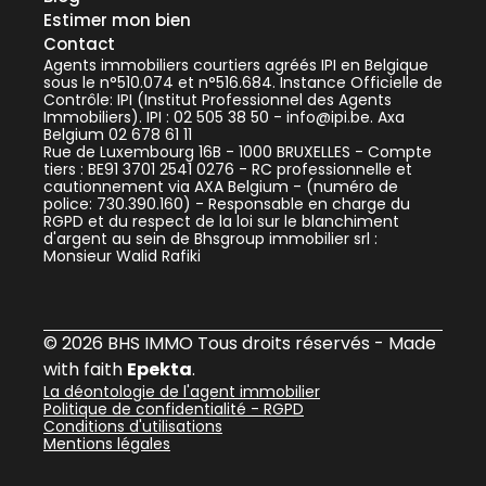
Estimer mon bien
Contact
Agents immobiliers courtiers agréés IPI en Belgique
sous le n°510.074 et n°516.684. Instance Officielle de
Contrôle: IPI (Institut Professionnel des Agents
Immobiliers). IPI : 02 505 38 50 - info@ipi.be. Axa
Belgium 02 678 61 11
Rue de Luxembourg 16B - 1000 BRUXELLES - Compte
tiers : BE91 3701 2541 0276 - RC professionnelle et
cautionnement via AXA Belgium - (numéro de
police: 730.390.160) - Responsable en charge du
RGPD et du respect de la loi sur le blanchiment
d'argent au sein de Bhsgroup immobilier srl :
Monsieur Walid Rafiki
© 2026 BHS IMMO Tous droits réservés - Made
with faith
Epekta
.
La déontologie de l'agent immobilier
Politique de confidentialité - RGPD
Conditions d'utilisations
Mentions légales